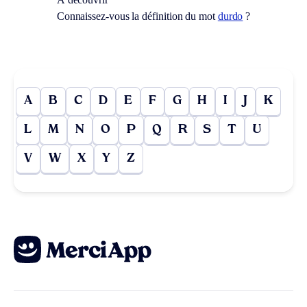
Connaissez-vous la définition du mot
durdo
?
A
B
C
D
E
F
G
H
I
J
K
L
M
N
O
P
Q
R
S
T
U
V
W
X
Y
Z