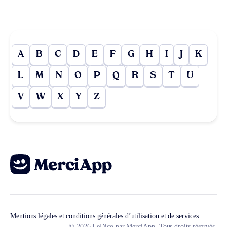
A
B
C
D
E
F
G
H
I
J
K
L
M
N
O
P
Q
R
S
T
U
V
W
X
Y
Z
Mentions légales et conditions générales d’utilisation et de services
© 2026 LeDico par MerciApp. Tous droits réservés.