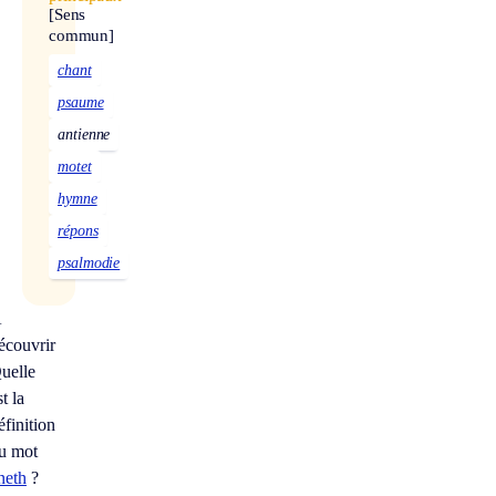
[Sens
commun]
chant
psaume
antienne
motet
hymne
répons
psalmodie
À
écouvrir
uelle
st la
éfinition
u mot
neth
?