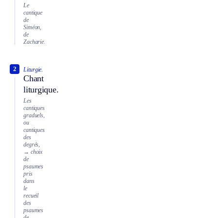
Le
cantique
de
Siméon,
de
Zacharie.
2
Liturgie.
Chant
liturgique.
Les
cantiques
graduels,
ou
cantiques
des
degrés,
→ choix
de
psaumes
pris
dans
le
recueil
des
psaumes
de