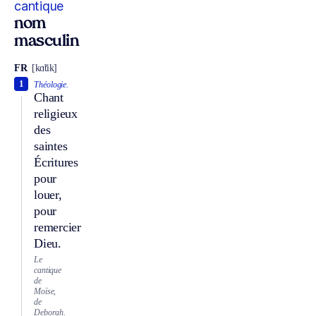
cantique
nom
masculin
FR
[kɑ̃tik]
1
Théologie.
Chant
religieux
des
saintes
Écritures
pour
louer,
pour
remercier
Dieu.
Le
cantique
de
Moïse,
de
Deborah.