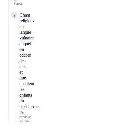
David.
Chant
a
religieux
en
langue
vulgaire,
auquel
on
adapte
des
airs
et
que
chantent
les
enfants
du
catéchisme.
Un
cantique
spirituel.