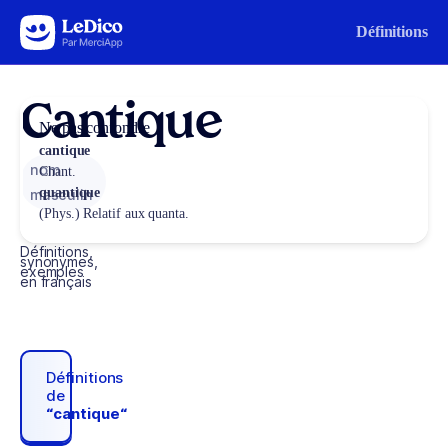
Aller au contenu
Définitions
Cantique
Ne pas confondre
cantique
nom
Chant.
quantique
masculin
(Phys.) Relatif aux quanta.
Définitions,
synonymes,
exemples
en français
Définitions
de
“cantique“