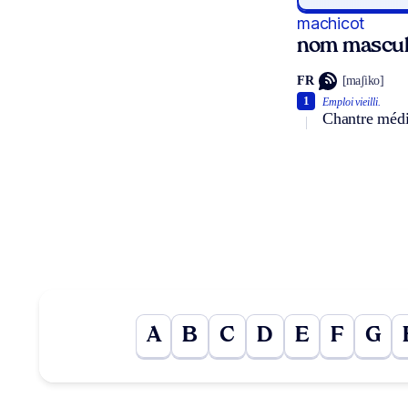
machicot
nom mascul
FR
[maʃiko]
1
Emploi vieilli.
Chantre médio
A
B
C
D
E
F
G