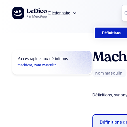
Aller au contenu
Co
Dictionnaire
0
r
Définitions
Mach
Accès rapide aux définitions
machicot, nom masculin
nom masculin
Définitions, synon
Définitions 