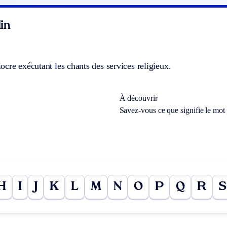
in
cre exécutant les chants des services religieux.
À découvrir
Savez-vous ce que signifie le mot
H
I
J
K
L
M
N
O
P
Q
R
S