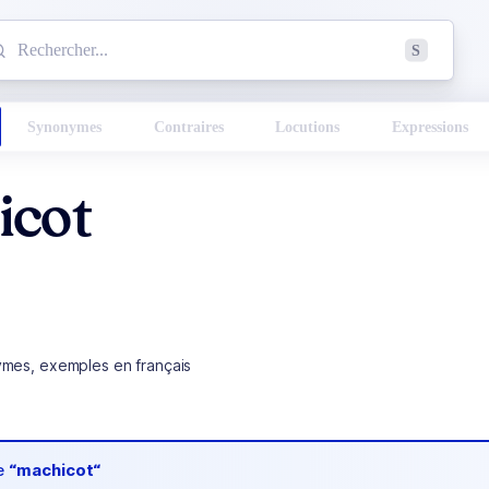
mmencez à chercher un mot dans le dictionnaire :
S
esults found.
Synonymes
Contraires
Locutions
Expressions
icot
ymes, exemples en français
de
“machicot“