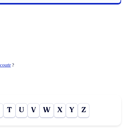
courir
?
T
U
V
W
X
Y
Z