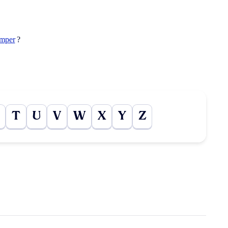
umper
?
T
U
V
W
X
Y
Z