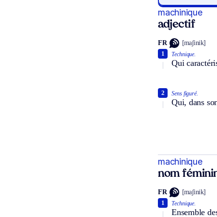
machinique
adjectif
FR
[maʃinik]
1
Technique.
Qui caractéri
2
Sens figuré.
Qui, dans so
machinique
nom fémini
FR
[maʃinik]
1
Technique.
Ensemble des