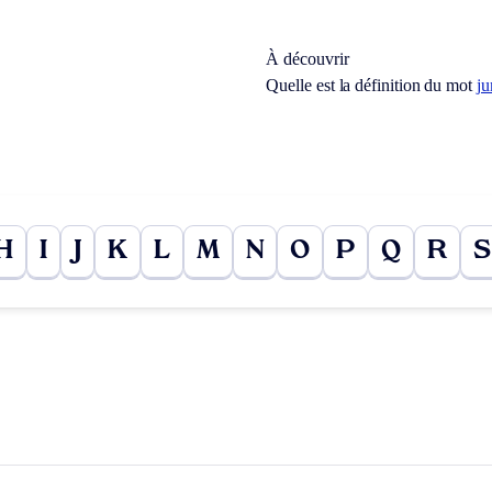
À découvrir
Quelle est la définition du mot
j
H
I
J
K
L
M
N
O
P
Q
R
S