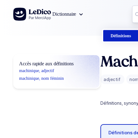
Aller au contenu
Co
Dictionnaire
0
r
Définitions
Mach
Accès rapide aux définitions
machinique, adjectif
machinique, nom féminin
adjectif
nom
Définitions, synon
Définitions 