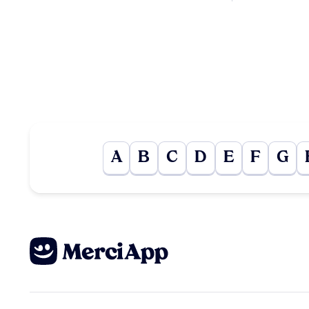
A
B
C
D
E
F
G