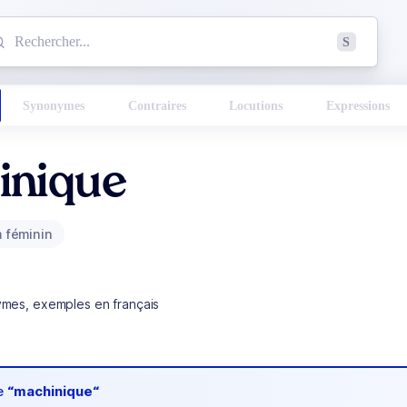
mmencez à chercher un mot dans le dictionnaire :
S
esults found.
Synonymes
Contraires
Locutions
Expressions
inique
 féminin
ymes, exemples en français
de
“machinique“