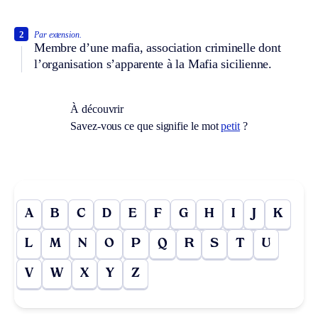
2
Par extension.
Membre d’une mafia, association criminelle dont
l’organisation s’apparente à la Mafia sicilienne.
À découvrir
Savez-vous ce que signifie le mot
petit
?
A
B
C
D
E
F
G
H
I
J
K
L
M
N
O
P
Q
R
S
T
U
V
W
X
Y
Z