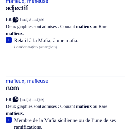
mafieux, mafieuse
adjectif
FR
[mafjø, mafjøz]
Deux graphies sont admises :
Courant
mafieux
ou
Rare
maffieux
.
Relatif à la Mafia, à une mafia.
1
Le milieu mafieux (ou maffieux).
mafieux, mafieuse
nom
FR
[mafjø, mafjøz]
Deux graphies sont admises :
Courant
mafieux
ou
Rare
maffieux
.
Membre de la Mafia sicilienne ou de l’une de ses
1
ramifications.