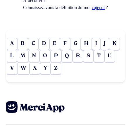
À découvrir
Connaissez-vous la définition du mot
cajeput
?
A
B
C
D
E
F
G
H
I
J
K
L
M
N
O
P
Q
R
S
T
U
V
W
X
Y
Z