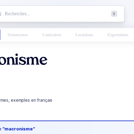
mmencez à chercher un mot dans le dictionnaire :
S
esults found.
Synonymes
Contraires
Locutions
Expressions
onisme
ymes, exemples en français
de
“macronisme“