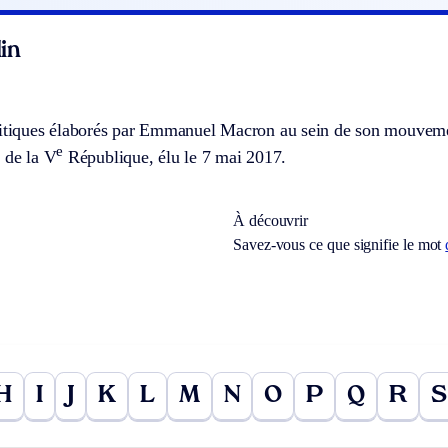
in
litiques élaborés par Emmanuel Macron au sein de son mouvem
e
 de la V
République, élu le 7 mai 2017.
À découvrir
Savez-vous ce que signifie le mot
H
I
J
K
L
M
N
O
P
Q
R
S