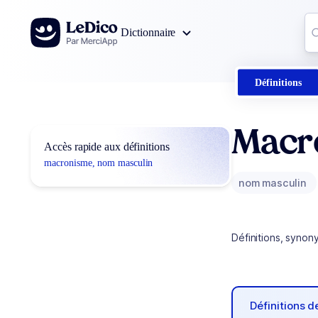
Aller au contenu
Co
Dictionnaire
0
r
Définitions
Macr
Accès rapide aux définitions
macronisme, nom masculin
nom masculin
Définitions, synon
Définitions 