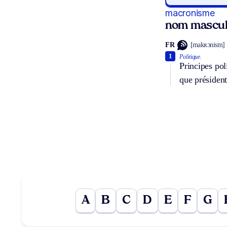
macronisme
nom mascul
FR
[makʀɔnism]
1
Politique.
Principes po
que président
A
B
C
D
E
F
G