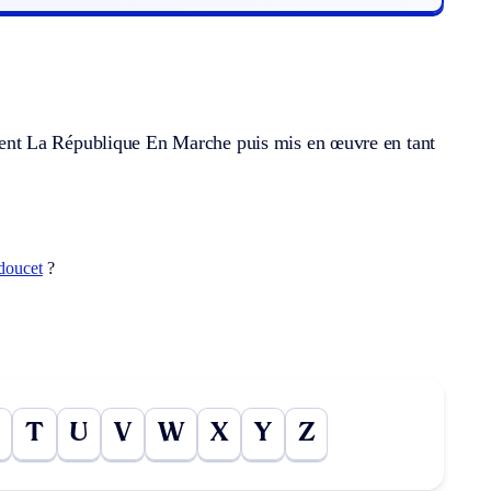
ent La République En Marche puis mis en œuvre en tant
doucet
?
T
U
V
W
X
Y
Z