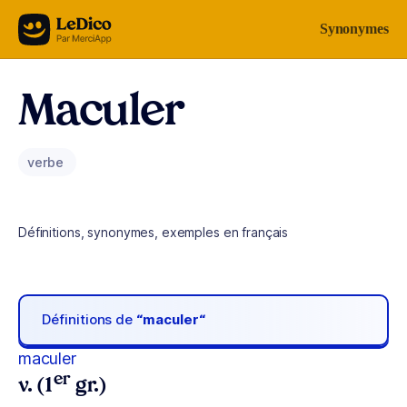
Aller au contenu
Synonymes
Maculer
verbe
Définitions, synonymes, exemples en français
Définitions de
“maculer“
maculer
er
v. (1
gr.)