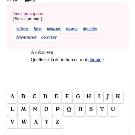
Sens principaux
[Sens commun]
nettoyer
laver
détacher
essuyer
décrotter
désencrasser
décrasser
À découvrir
Quelle est la définition du mot
phonie
?
A
B
C
D
E
F
G
H
I
J
K
L
M
N
O
P
Q
R
S
T
U
V
W
X
Y
Z