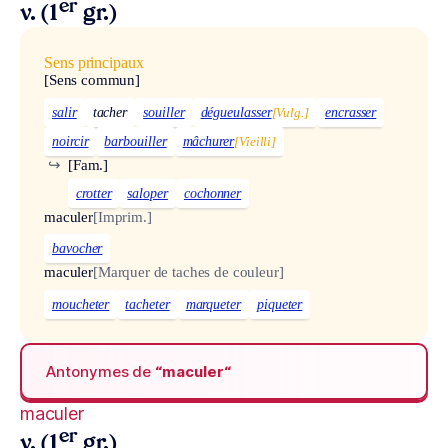
er
v. (1
gr.)
Sens principaux
[Sens commun]
salir
tacher
souiller
dégueulasser
[Vulg.]
encrasser
noircir
barbouiller
mâchurer
[Vieilli]
↪
[Fam.]
crotter
saloper
cochonner
maculer
[Imprim.]
bavocher
maculer
[Marquer de taches de couleur]
moucheter
tacheter
marqueter
piqueter
Antonymes de
“maculer“
maculer
er
v. (1
gr.)