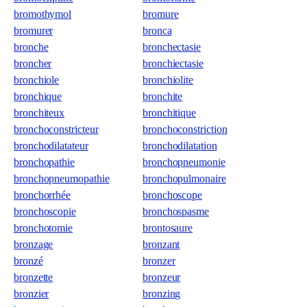
bromothymol
bromure
bromurer
bronca
bronche
bronchectasie
broncher
bronchiectasie
bronchiole
bronchiolite
bronchique
bronchite
bronchiteux
bronchitique
bronchoconstricteur
bronchoconstriction
bronchodilatateur
bronchodilatation
bronchopathie
bronchopneumonie
bronchopneumopathie
bronchopulmonaire
bronchorrhée
bronchoscope
bronchoscopie
bronchospasme
bronchotomie
brontosaure
bronzage
bronzant
bronzé
bronzer
bronzette
bronzeur
bronzier
bronzing