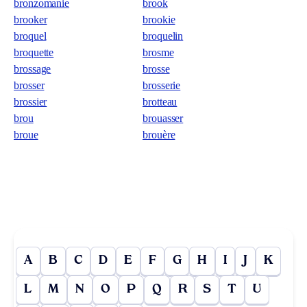
bronzomanie
brook
brooker
brookie
broquel
broquelin
broquette
brosme
brossage
brosse
brosser
brosserie
brossier
brotteau
brou
brouasser
broue
brouère
A
B
C
D
E
F
G
H
I
J
K
L
M
N
O
P
Q
R
S
T
U