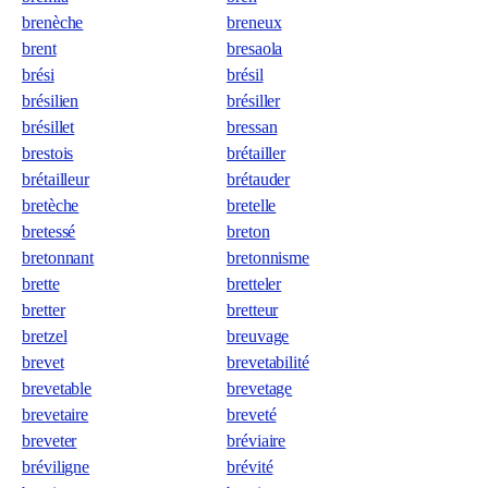
brenèche
breneux
brent
bresaola
brési
brésil
brésilien
brésiller
brésillet
bressan
brestois
brétailler
brétailleur
brétauder
bretèche
bretelle
bretessé
breton
bretonnant
bretonnisme
brette
bretteler
bretter
bretteur
bretzel
breuvage
brevet
brevetabilité
brevetable
brevetage
brevetaire
breveté
breveter
bréviaire
bréviligne
brévité