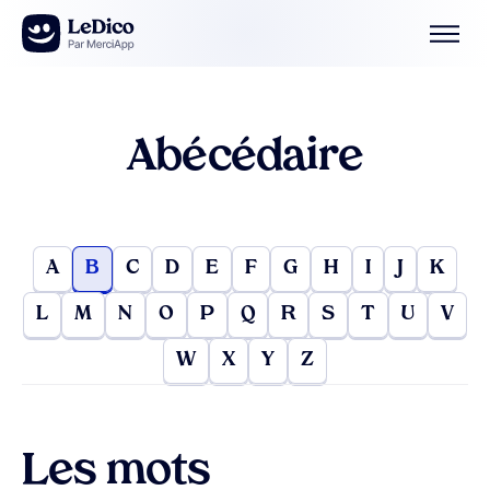
Aller au contenu
Abécédaire
A
B
C
D
E
F
G
H
I
J
K
L
M
N
O
P
Q
R
S
T
U
V
W
X
Y
Z
Les mots