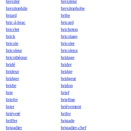
brexiter
brexiteur
brexitophile
brexitophobe
briard
bribe
bric-à-brac
bricard
bricelet
bricheton
brick
bricolage
bricole
bricoler
bricoleur
bricoleux
bricothèque
bridage
bridé
brider
brideur
bridge
bridger
bridgeur
bridie
bridon
brie
brief
briefer
briefing
brier
brièvement
brièveté
brifer
briffer
brigade
brigadier
brigadier-chef