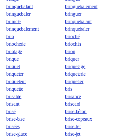
bringuebalant
bringuebalement
bringuebaler
bringuer
brinicle
brinquebalant
brinquebalement
brinquebaler
brio
brioché
briocherie
briochin
briolage
brion
brique
briquer
briquet
briquetage
briqueter
briqueterie
briqueteur
briquetier
briquette
bris
brisable
brisance
brisant
briscard
brisé
brise-béton
brise-bise
brise-copeaux
brisées
brise-fer
brise-glace
brise-jet