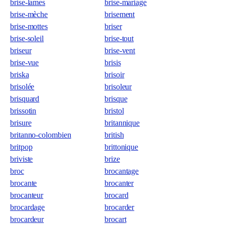
brise-lames
brise-mariage
brise-mèche
brisement
brise-mottes
briser
brise-soleil
brise-tout
briseur
brise-vent
brise-vue
brisis
briska
brisoir
brisolée
brisoleur
brisquard
brisque
brissotin
bristol
brisure
britannique
britanno-colombien
british
britpop
brittonique
briviste
brize
broc
brocantage
brocante
brocanter
brocanteur
brocard
brocardage
brocarder
brocardeur
brocart