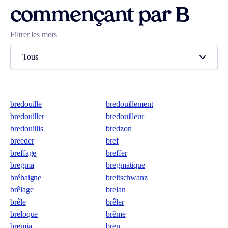
commençant par B
Filtrer les mots
Tous
bredouille
bredouillement
bredouiller
bredouilleur
bredouillis
bredzon
breeder
bref
breffage
breffer
bregma
bregmatique
bréhaigne
breitschwanz
brêlage
brelan
brêle
brêler
breloque
brême
bremia
bren