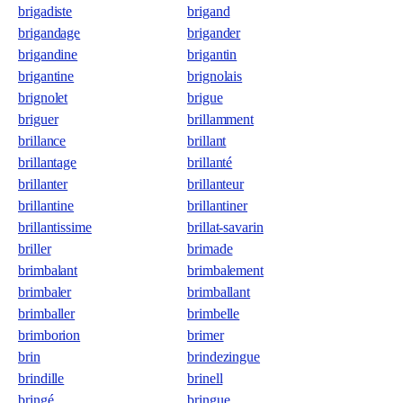
brigadiste
brigand
brigandage
brigander
brigandine
brigantin
brigantine
brignolais
brignolet
brigue
briguer
brillamment
brillance
brillant
brillantage
brillanté
brillanter
brillanteur
brillantine
brillantiner
brillantissime
brillat-savarin
briller
brimade
brimbalant
brimbalement
brimbaler
brimballant
brimballer
brimbelle
brimborion
brimer
brin
brindezingue
brindille
brinell
bringé
bringue