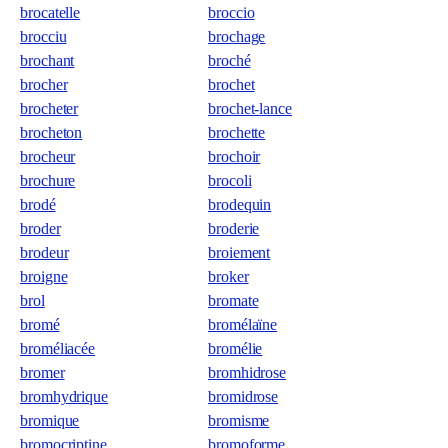
brocatelle
broccio
brocciu
brochage
brochant
broché
brocher
brochet
brocheter
brochet-lance
brocheton
brochette
brocheur
brochoir
brochure
brocoli
brodé
brodequin
broder
broderie
brodeur
broiement
broigne
broker
brol
bromate
bromé
bromélaïne
broméliacée
bromélie
bromer
bromhidrose
bromhydrique
bromidrose
bromique
bromisme
bromocriptine
bromoforme