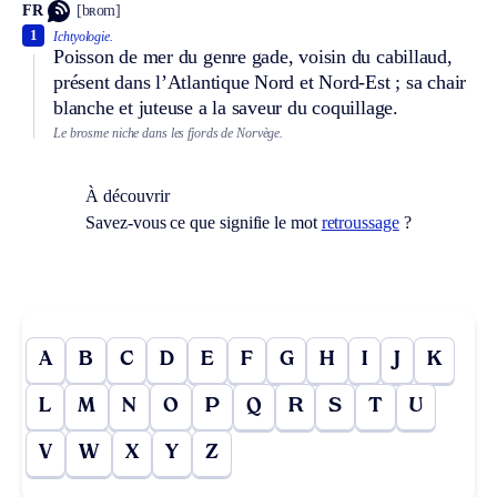
FR
[bʀom]
1
Ichtyologie.
Poisson de mer du genre gade, voisin du cabillaud,
présent dans l’Atlantique Nord et Nord-Est ; sa chair
blanche et juteuse a la saveur du coquillage.
Le brosme niche dans les fjords de Norvège.
À découvrir
Savez-vous ce que signifie le mot
retroussage
?
A
B
C
D
E
F
G
H
I
J
K
L
M
N
O
P
Q
R
S
T
U
V
W
X
Y
Z