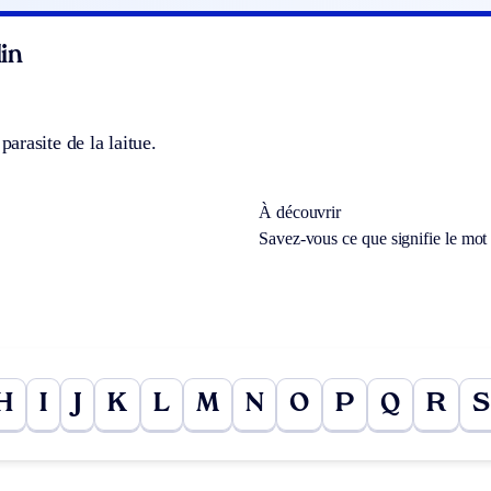
in
rasite de la laitue.
À découvrir
Savez-vous ce que signifie le mo
H
I
J
K
L
M
N
O
P
Q
R
S