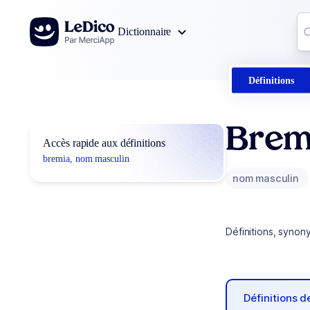
Aller au contenu
Co
Dictionnaire
0
r
Définitions
Brem
Accès rapide aux définitions
bremia, nom masculin
nom masculin
Définitions, synon
Définitions 