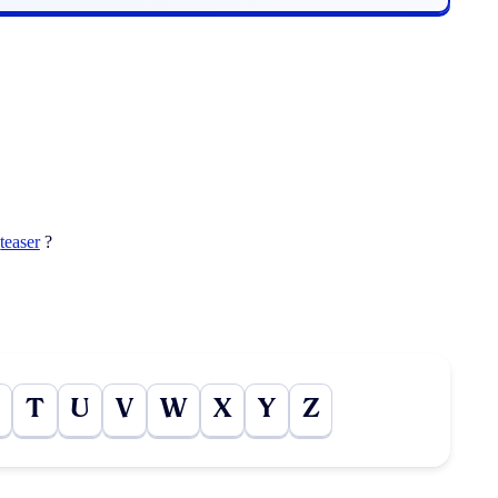
t
teaser
?
T
U
V
W
X
Y
Z