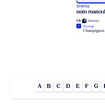
bremia
nom mascul
FR
[bʀemja]
1
Mycologie.
Champignon pa
A
B
C
D
E
F
G