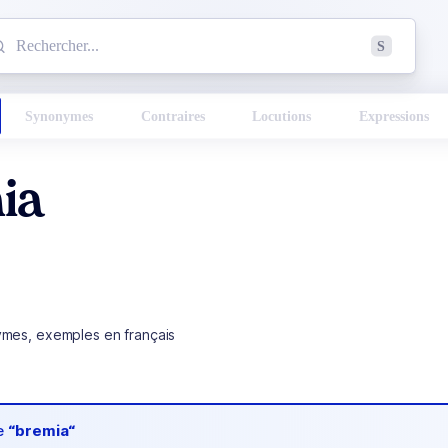
mmencez à chercher un mot dans le dictionnaire :
S
esults found.
Synonymes
Contraires
Locutions
Expressions
ia
ymes, exemples en français
de
“bremia“