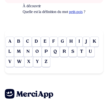
À découvrir
Quelle est la définition du mot
petit-pois
?
A
B
C
D
E
F
G
H
I
J
K
L
M
N
O
P
Q
R
S
T
U
V
W
X
Y
Z