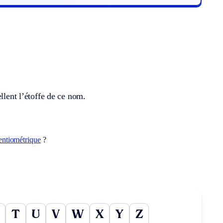
llent l’étoffe de ce nom.
entiométrique
?
T
U
V
W
X
Y
Z