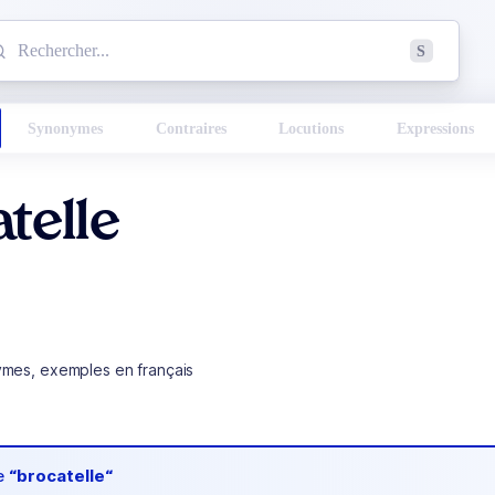
mmencez à chercher un mot dans le dictionnaire :
S
esults found.
Synonymes
Contraires
Locutions
Expressions
telle
ymes, exemples en français
de
“brocatelle“