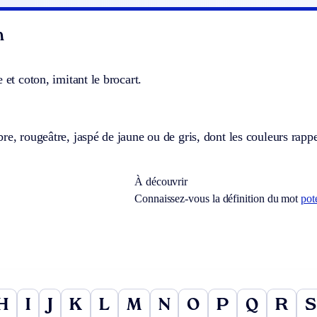
n
 et coton, imitant le brocart.
re, rougeâtre, jaspé de jaune ou de gris, dont les couleurs rappe
À découvrir
Connaissez-vous la définition du mot
pot
H
I
J
K
L
M
N
O
P
Q
R
S