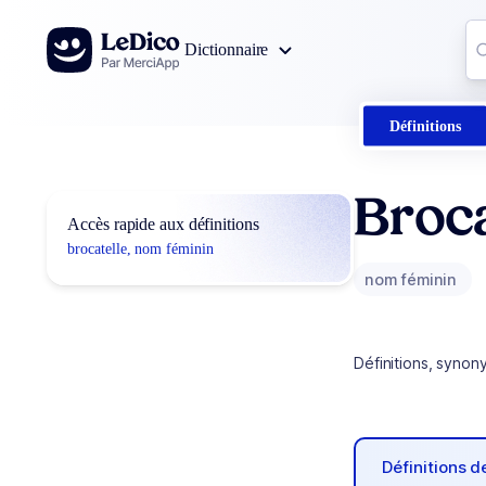
Aller au contenu
Co
Dictionnaire
0
r
Définitions
Broca
Accès rapide aux définitions
brocatelle, nom féminin
nom féminin
Définitions, synon
Définitions 