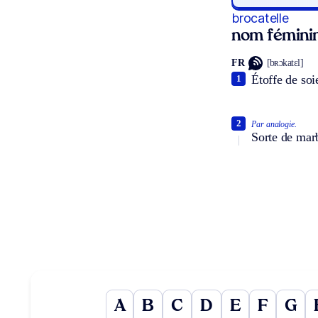
brocatelle
nom fémini
FR
[bʀɔkatɛl]
Étoffe de soie
1
2
Par analogie.
Sorte de marb
A
B
C
D
E
F
G