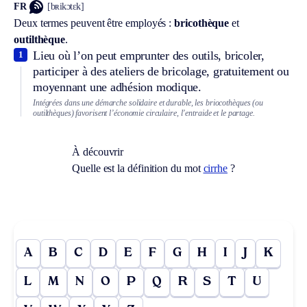
FR
[bʀikɔtɛk]
Deux termes peuvent être employés :
bricothèque
et
outilthèque
.
Lieu où l’on peut emprunter des outils, bricoler,
1
participer à des ateliers de bricolage, gratuitement ou
moyennant une adhésion modique.
Intégrées dans une démarche solidaire et durable, les briocothèques (ou
outilthèques) favorisent l’économie circulaire, l’entraide et le partage.
À découvrir
Quelle est la définition du mot
cirrhe
?
A
B
C
D
E
F
G
H
I
J
K
L
M
N
O
P
Q
R
S
T
U