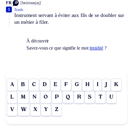
FR
[bʀizmaʀjaʒ]
1
Textile.
Instrument servant à éviter aux fils de se doubler sur
un métier à filer.
À découvrir
Savez-vous ce que signifie le mot
timidité
?
A
B
C
D
E
F
G
H
I
J
K
L
M
N
O
P
Q
R
S
T
U
V
W
X
Y
Z