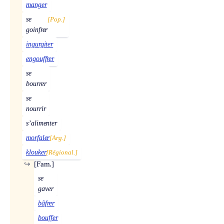
manger
se
[Pop.]
goinfrer
ingurgiter
engouffrer
se
bourrer
se
nourrir
s’alimenter
morfaler
[Arg.]
klouker
[Régional.]
↪
[Fam.]
se
gaver
bâfrer
bouffer