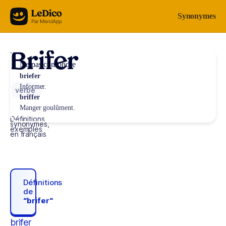
Aller au contenu
Synonymes
Brifer
Ne pas confondre
briefer
Informer.
verbe
briffer
Manger goulûment.
Définitions,
synonymes,
exemples
en français
Définitions
de
“brifer“
brifer