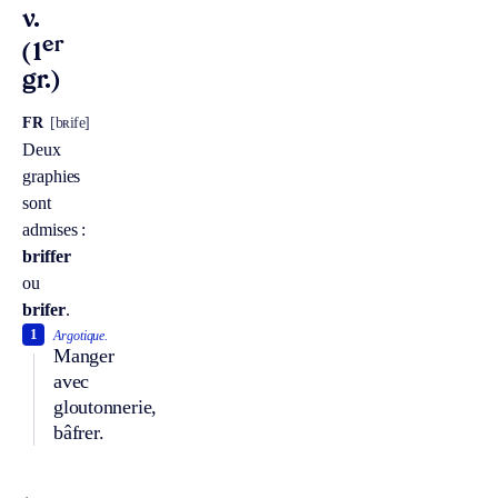
v.
er
(1
gr.)
FR
[bʀife]
Deux
graphies
sont
admises :
briffer
ou
brifer
.
1
Argotique.
Manger
avec
gloutonnerie,
bâfrer.