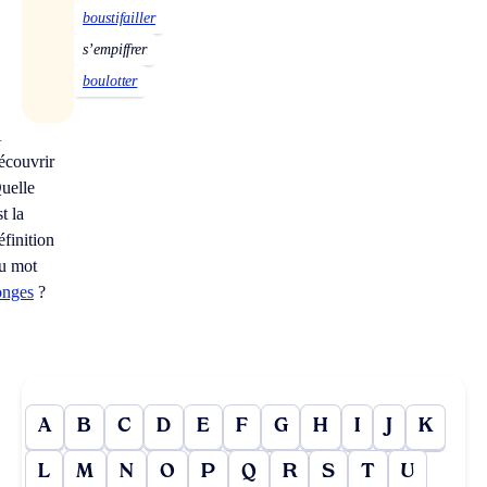
boustifailler
s’empiffrer
boulotter
À
écouvrir
uelle
st la
éfinition
u mot
onges
?
A
B
C
D
E
F
G
H
I
J
K
L
M
N
O
P
Q
R
S
T
U