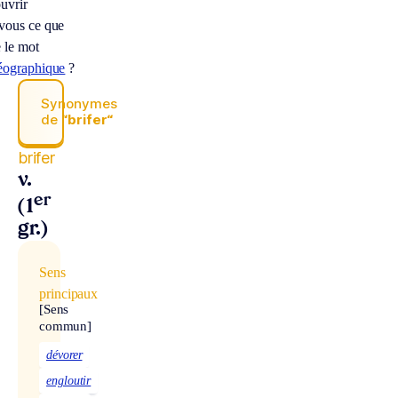
uvrir
vous ce que
e le mot
éographique
?
Synonymes
de
“brifer“
brifer
v.
er
(1
gr.)
Sens
principaux
[Sens
commun]
dévorer
engloutir