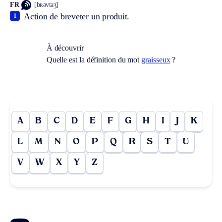
FR
[bʀəvtaʒ]
Action de breveter un produit.
1
À découvrir
Quelle est la définition du mot
graisseux
?
A
B
C
D
E
F
G
H
I
J
K
L
M
N
O
P
Q
R
S
T
U
V
W
X
Y
Z