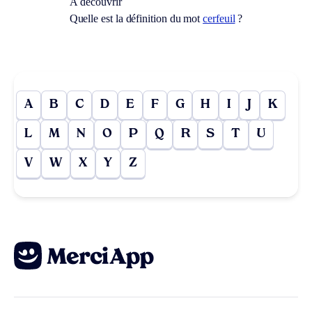
À découvrir
Quelle est la définition du mot
cerfeuil
?
A
B
C
D
E
F
G
H
I
J
K
L
M
N
O
P
Q
R
S
T
U
V
W
X
Y
Z