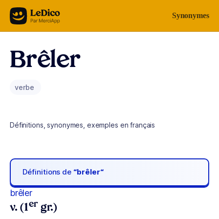
Aller au contenu
Synonymes
Brêler
verbe
Définitions, synonymes, exemples en français
Définitions de
“brêler“
brêler
er
v. (1
gr.)