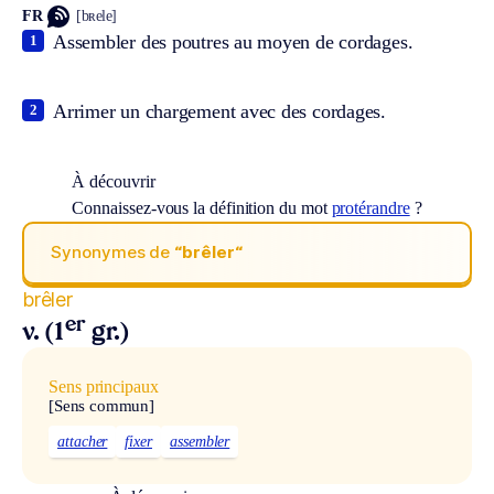
FR
[bʀele]
Assembler des poutres au moyen de cordages.
1
Arrimer un chargement avec des cordages.
2
À découvrir
Connaissez-vous la définition du mot
protérandre
?
Synonymes de
“brêler“
brêler
er
v. (1
gr.)
Sens principaux
[Sens commun]
attacher
fixer
assembler