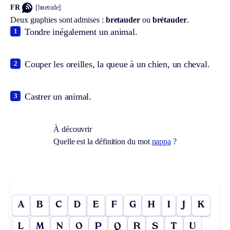
FR
[bʀetode]
Deux graphies sont admises :
bretauder
ou
brétauder
.
Tondre inégalement un animal.
1
Couper les oreilles, la queue à un chien, un cheval.
2
Castrer un animal.
3
À découvrir
Quelle est la définition du mot
nappa
?
A
B
C
D
E
F
G
H
I
J
K
L
M
N
O
P
Q
R
S
T
U