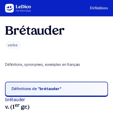
Aller au contenu
Définitions
Brétauder
verbe
Définitions, synonymes, exemples en français
Définitions de
“brétauder“
brétauder
er
v. (1
gr.)