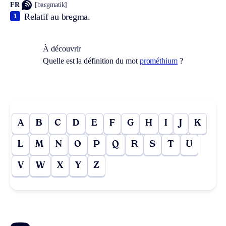
FR
[bʀɛgmatik]
Relatif au bregma.
1
À découvrir
Quelle est la définition du mot
prométhium
?
A
B
C
D
E
F
G
H
I
J
K
L
M
N
O
P
Q
R
S
T
U
V
W
X
Y
Z