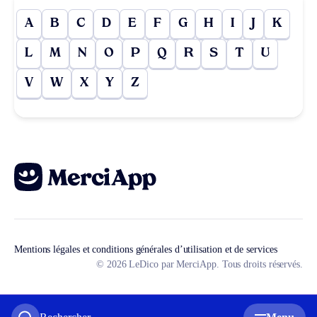
A
B
C
D
E
F
G
H
I
J
K
L
M
N
O
P
Q
R
S
T
U
V
W
X
Y
Z
Mentions légales et conditions générales d’utilisation et de services
© 2026 LeDico par MerciApp. Tous droits réservés.