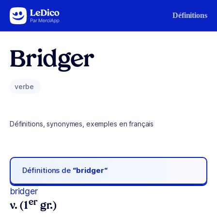
Aller au contenu
Définitions
Bridger
verbe
Définitions, synonymes, exemples en français
Définitions de
“bridger“
bridger
er
v. (1
gr.)