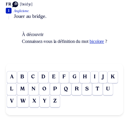
FR
[bʀidʒe]
1
Anglicisme.
Jouer au bridge.
À découvrir
Connaissez-vous la définition du mot
bicolore
?
A
B
C
D
E
F
G
H
I
J
K
L
M
N
O
P
Q
R
S
T
U
V
W
X
Y
Z