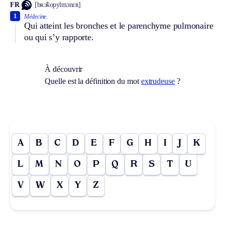
FR
[bʀɔ̃kopylmɔnɛʀ]
1
Médecine.
Qui atteint les bronches et le parenchyme pulmonaire
ou qui s’y rapporte.
À découvrir
Quelle est la définition du mot
extrudeuse
?
A
B
C
D
E
F
G
H
I
J
K
L
M
N
O
P
Q
R
S
T
U
V
W
X
Y
Z