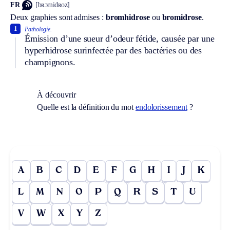
FR
[bʀɔmidʀoz]
Deux graphies sont admises :
bromhidrose
ou
bromidrose
.
1
Pathologie.
Émission d’une sueur d’odeur fétide, causée par une
hyperhidrose surinfectée par des bactéries ou des
champignons.
À découvrir
Quelle est la définition du mot
endolorissement
?
A
B
C
D
E
F
G
H
I
J
K
L
M
N
O
P
Q
R
S
T
U
V
W
X
Y
Z