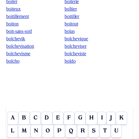
boiter
boiterie
boiteux
boîtier
boitillement
boitiller
boiton
boitout
boit-sans-soif
bolas
bolchevik
bolchevique
bolchevisation
bolcheviser
bolchevisme
bolcheviste
bolcho
boldo
A
B
C
D
E
F
G
H
I
J
K
L
M
N
O
P
Q
R
S
T
U