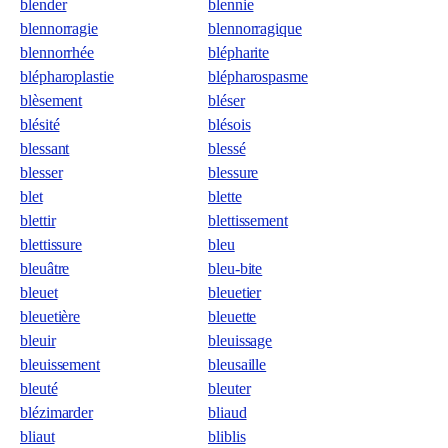
blender
blennie
blennorragie
blennorragique
blennorrhée
blépharite
blépharoplastie
blépharospasme
blèsement
bléser
blésité
blésois
blessant
blessé
blesser
blessure
blet
blette
blettir
blettissement
blettissure
bleu
bleuâtre
bleu-bite
bleuet
bleuetier
bleuetière
bleuette
bleuir
bleuissage
bleuissement
bleusaille
bleuté
bleuter
blézimarder
bliaud
bliaut
bliblis