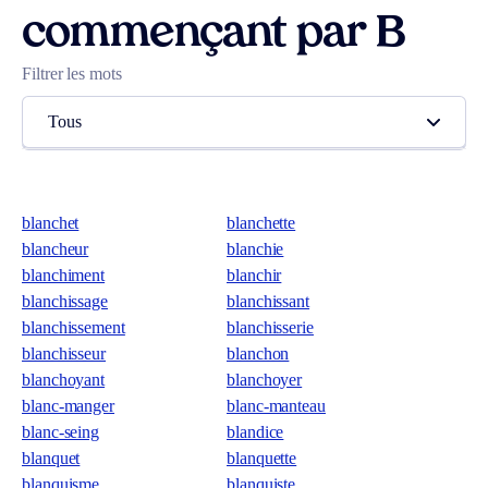
commençant par B
Filtrer les mots
Tous
blanchet
blanchette
blancheur
blanchie
blanchiment
blanchir
blanchissage
blanchissant
blanchissement
blanchisserie
blanchisseur
blanchon
blanchoyant
blanchoyer
blanc-manger
blanc-manteau
blanc-seing
blandice
blanquet
blanquette
blanquisme
blanquiste