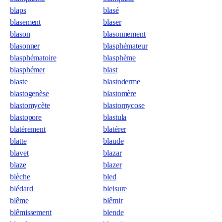
blaps
blasé
blasement
blaser
blason
blasonnement
blasonner
blasphémateur
blasphématoire
blasphème
blasphémer
blast
blaste
blastoderme
blastogenèse
blastomère
blastomycète
blastomycose
blastopore
blastula
blatèrement
blatérer
blatte
blaude
blavet
blazar
blaze
blazer
blèche
bled
blédard
bleisure
blême
blêmir
blêmissement
blende