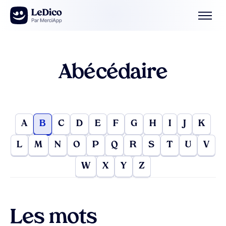
Aller au contenu
Abécédaire
A
B
C
D
E
F
G
H
I
J
K
L
M
N
O
P
Q
R
S
T
U
V
W
X
Y
Z
Les mots