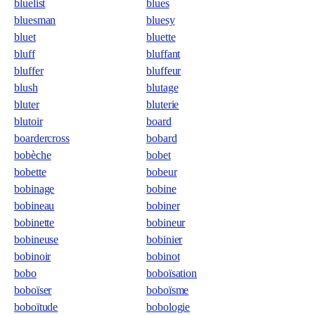
bluelist
blues
bluesman
bluesy
bluet
bluette
bluff
bluffant
bluffer
bluffeur
blush
blutage
bluter
bluterie
blutoir
board
boardercross
bobard
bobèche
bobet
bobette
bobeur
bobinage
bobine
bobineau
bobiner
bobinette
bobineur
bobineuse
bobinier
bobinoir
bobinot
bobo
boboïsation
boboïser
boboïsme
boboïtude
bobologie