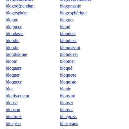
blogodépendant
blogomanie
blogosphère
blogosphérique
blogue
bloguer
blogueur
blond
blondasse
blondeur
blondin
blondinet
blondir
blondissant
blondissime
blondoyer
bloom
bloomer
bloquant
bloqué
bloquer
bloquette
bloqueur
bloquiste
blot
blottir
blottissement
blousant
blouse
blouser
blouson
blousse
bluefunk
bluegrass
bluejean
blue-jeans