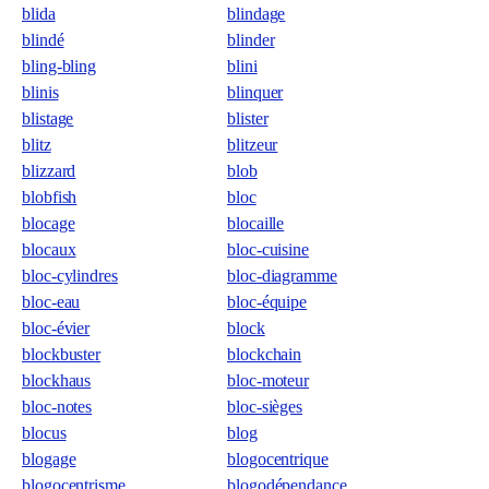
blida
blindage
blindé
blinder
bling-bling
blini
blinis
blinquer
blistage
blister
blitz
blitzeur
blizzard
blob
blobfish
bloc
blocage
blocaille
blocaux
bloc-cuisine
bloc-cylindres
bloc-diagramme
bloc-eau
bloc-équipe
bloc-évier
block
blockbuster
blockchain
blockhaus
bloc-moteur
bloc-notes
bloc-sièges
blocus
blog
blogage
blogocentrique
blogocentrisme
blogodépendance