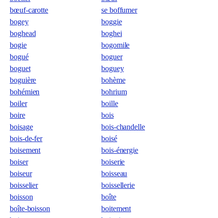
bœuf-carotte
se boffumer
bogey
boggie
boghead
boghei
bogie
bogomile
bogué
boguer
boguet
boguey
boguière
bohème
bohémien
bohrium
boiler
boille
boire
bois
boisage
bois-chandelle
bois-de-fer
boisé
boisement
bois-énergie
boiser
boiserie
boiseur
boisseau
boisselier
boissellerie
boisson
boîte
boîte-boisson
boitement