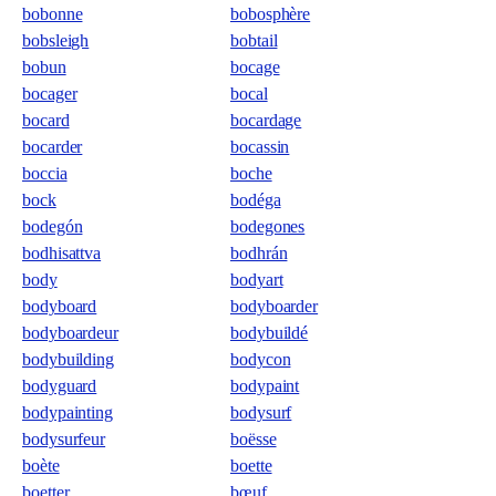
bobonne
bobosphère
bobsleigh
bobtail
bobun
bocage
bocager
bocal
bocard
bocardage
bocarder
bocassin
boccia
boche
bock
bodéga
bodegón
bodegones
bodhisattva
bodhrán
body
bodyart
bodyboard
bodyboarder
bodyboardeur
bodybuildé
bodybuilding
bodycon
bodyguard
bodypaint
bodypainting
bodysurf
bodysurfeur
boësse
boète
boette
boetter
bœuf