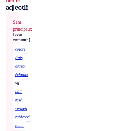
blême
adjectif
Sens
principaux
[Sens
commun]
coloré
frais
ardent
éclatant
vif
hâlé
rosé
vermeil
rubicond
rouge