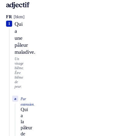
adjectif
FR
[blɛm]
Qui
1
a
une
pâleur
maladive.
Un
visage
blême.
Être
blême
de
peur.
a
Par
extension.
Qui
a
la
pâleur
de