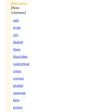
principaux
[Sens
commun]
pâle
livide
vert
blafard
blanc
blanchâtre
cadavérique
cireux
crayeux
plombé
exsangue
hâve
terreux