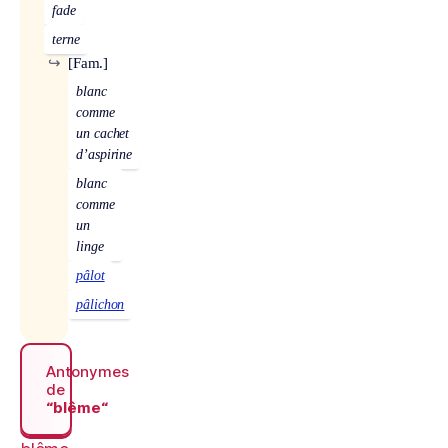
fade
terne
↪
[Fam.]
blanc
comme
un cachet
d’aspirine
blanc
comme
un
linge
pâlot
pâlichon
Antonymes
de
“blême“