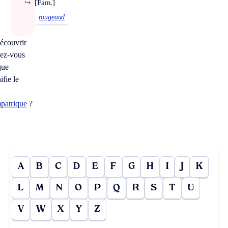
↪
[Fam.]
rougeaud
écouvrir
ez-vous
que
ifie le
t
patrique
?
A
B
C
D
E
F
G
H
I
J
K
L
M
N
O
P
Q
R
S
T
U
V
W
X
Y
Z