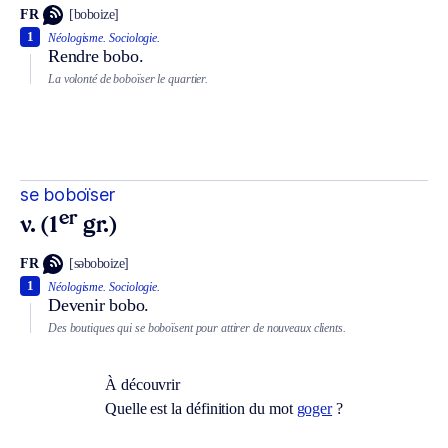
FR
[boboize]
1
Néologisme.
Sociologie.
Rendre bobo.
La volonté de boboïser le quartier.
se boboïser
er
v. (1
gr.)
FR
[səboboize]
1
Néologisme.
Sociologie.
Devenir bobo.
Des boutiques qui se boboïsent pour attirer de nouveaux clients.
À découvrir
Quelle est la définition du mot
goger
?