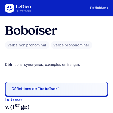
Aller au contenu
Définitions
Boboïser
verbe non pronominal
verbe prononominal
Définitions, synonymes, exemples en français
Définitions de
“boboïser“
boboïser
er
v. (1
gr.)