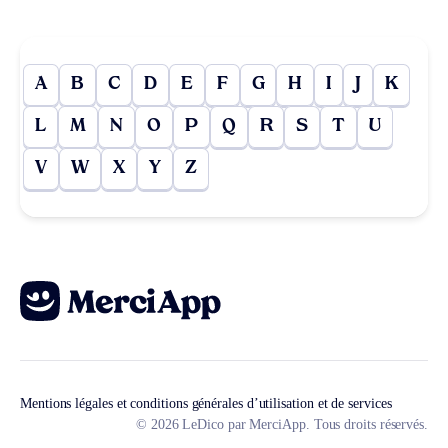
A
B
C
D
E
F
G
H
I
J
K
L
M
N
O
P
Q
R
S
T
U
V
W
X
Y
Z
Mentions légales et conditions générales d’utilisation et de services
© 2026 LeDico par MerciApp. Tous droits réservés.