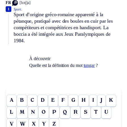
FR
[bɔtʃja]
1
Sport.
Sport d’origine gréco-romaine apparenté à la
pétanque, pratiqué avec des boules en cuir par les
compétiteurs et compétitrices en handisport. La
boccia a été intégrée aux Jeux Paralympiques de
1984.
À découvrir
Quelle est la définition du mot
tungar
?
A
B
C
D
E
F
G
H
I
J
K
L
M
N
O
P
Q
R
S
T
U
V
W
X
Y
Z