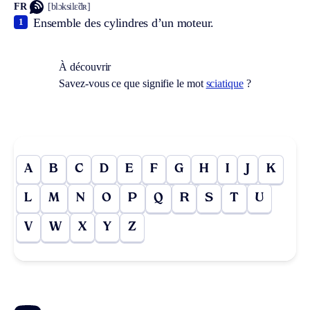
FR
[blɔksilɛ̃dʀ]
Ensemble des cylindres d’un moteur.
1
À découvrir
Savez-vous ce que signifie le mot
sciatique
?
A
B
C
D
E
F
G
H
I
J
K
L
M
N
O
P
Q
R
S
T
U
V
W
X
Y
Z