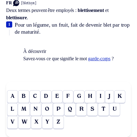
FR
[bletisyʀ]
Deux termes peuvent être employés :
blettissement
et
blettissure
.
Pour un légume, un fruit, fait de devenir blet par trop
1
de maturité.
À découvrir
Savez-vous ce que signifie le mot
garde-corps
?
A
B
C
D
E
F
G
H
I
J
K
L
M
N
O
P
Q
R
S
T
U
V
W
X
Y
Z