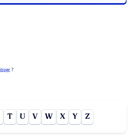
âtrage
?
T
U
V
W
X
Y
Z