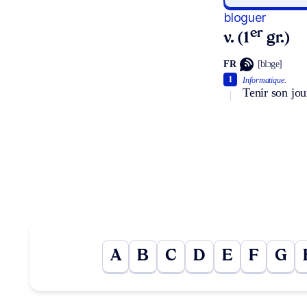
bloguer
er
v. (1
gr.)
FR
[blɔge]
1
Informatique.
Tenir son jou
A
B
C
D
E
F
G