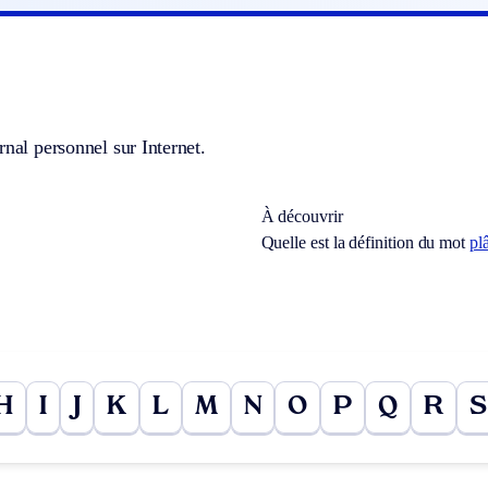
rnal personnel sur Internet.
À découvrir
Quelle est la définition du mot
pl
H
I
J
K
L
M
N
O
P
Q
R
S