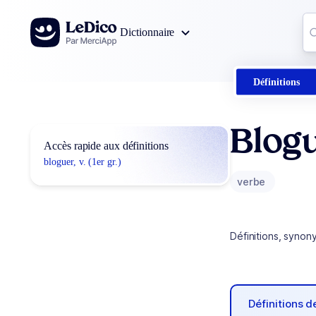
Aller au contenu
Co
Dictionnaire
0
r
Définitions
Blog
Accès rapide aux définitions
bloguer, v. (1er gr.)
verbe
Définitions, synon
Définitions 