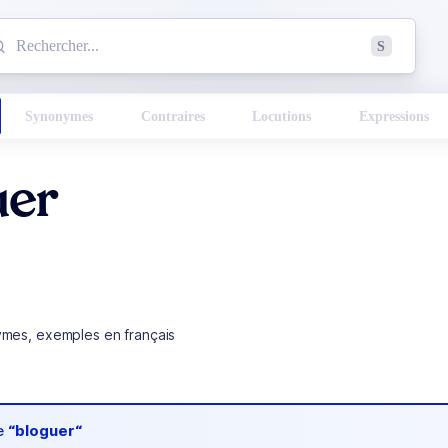
mmencez à chercher un mot dans le dictionnaire :
S
esults found.
Synonymes
Contraires
Locutions
Expressions
uer
ymes, exemples en français
de
“bloguer“