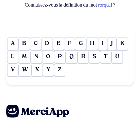
Connaissez-vous la définition du mot
rorqual
?
A
B
C
D
E
F
G
H
I
J
K
L
M
N
O
P
Q
R
S
T
U
V
W
X
Y
Z