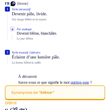
FR
[blɛmiʀ]
1
Verbe intransitif.
Devenir pâle, livide.
Son visage blêmit en la voyant.
a
Par analogie.
Devenir blême, blanchâtre.
Le jour blêmit.
2
Verbe transitif.
Littéraire.
Éclairer d’une lumière pâle.
La brume blêmit la vallée.
À découvrir
Savez-vous ce que signifie le mot
starting-gate
?
Synonymes de
“blêmir“
blêmir
e