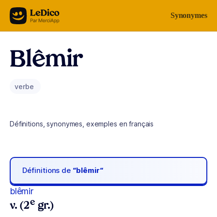
Aller au contenu
Synonymes
Blêmir
verbe
Définitions, synonymes, exemples en français
Définitions de
“blêmir“
blêmir
e
v. (2
gr.)