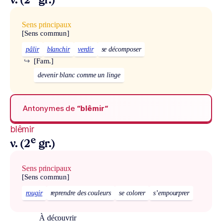
v. (2
gr.)
Sens principaux
[Sens commun]
pâlir
blanchir
verdir
se décomposer
↪
[Fam.]
devenir blanc comme un linge
Antonymes de
“blêmir“
blêmir
e
v. (2
gr.)
Sens principaux
[Sens commun]
rougir
reprendre des couleurs
se colorer
s’empourprer
À découvrir