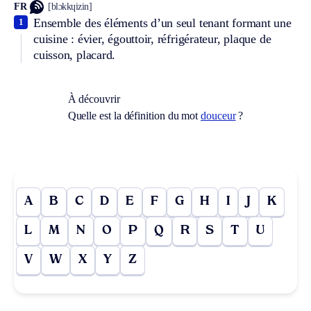
FR
[blɔkkɥizin]
Ensemble des éléments d’un seul tenant formant une
1
cuisine : évier, égouttoir, réfrigérateur, plaque de
cuisson, placard.
À découvrir
Quelle est la définition du mot
douceur
?
A
B
C
D
E
F
G
H
I
J
K
L
M
N
O
P
Q
R
S
T
U
V
W
X
Y
Z