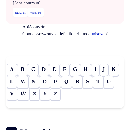
[Sens commun]
discret
réservé
À découvrir
Connaissez-vous la définition du mot
unisexe
?
A
B
C
D
E
F
G
H
I
J
K
L
M
N
O
P
Q
R
S
T
U
V
W
X
Y
Z