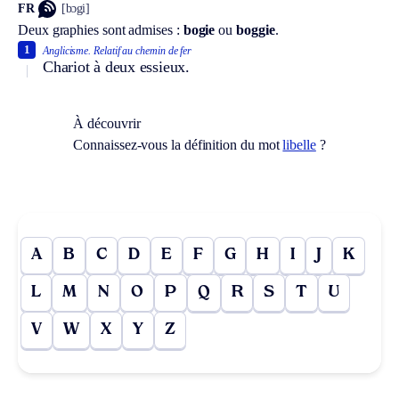
FR
[bɔgi]
Deux graphies sont admises :
bogie
ou
boggie
.
1
Anglicisme.
Relatif au chemin de fer
Chariot à deux essieux.
À découvrir
Connaissez-vous la définition du mot
libelle
?
A
B
C
D
E
F
G
H
I
J
K
L
M
N
O
P
Q
R
S
T
U
V
W
X
Y
Z