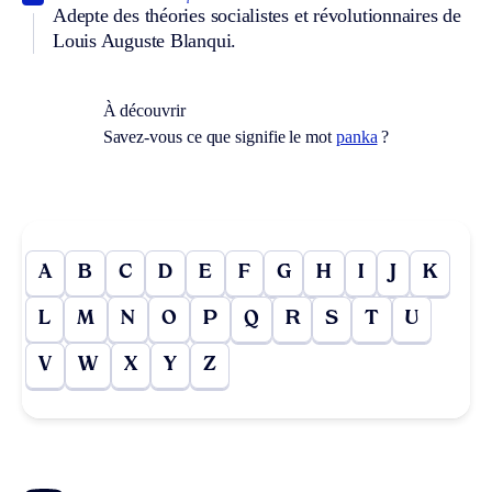
Adepte des théories socialistes et révolutionnaires de
Louis Auguste Blanqui.
À découvrir
Savez-vous ce que signifie le mot
panka
?
A
B
C
D
E
F
G
H
I
J
K
L
M
N
O
P
Q
R
S
T
U
V
W
X
Y
Z