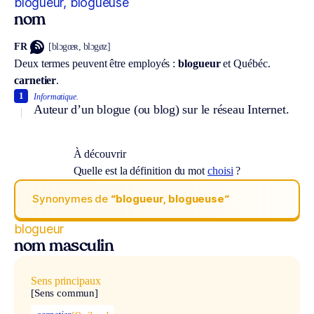
blogueur, blogueuse
nom
FR
[blɔgœʀ, blɔgøz]
Deux termes peuvent être employés :
blogueur
et
Québéc.
carnetier
.
1
Informatique.
Auteur d’un blogue (ou blog) sur le réseau Internet.
À découvrir
Quelle est la définition du mot
choisi
?
Synonymes de
“blogueur, blogueuse“
blogueur
nom masculin
Sens principaux
[Sens commun]