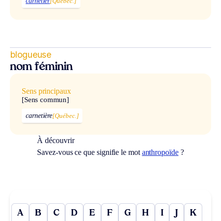
carnetier
[Québec.]
blogueuse
nom féminin
Sens principaux
[Sens commun]
carnetière
[Québec.]
À découvrir
Savez-vous ce que signifie le mot
anthropoïde
?
A
B
C
D
E
F
G
H
I
J
K