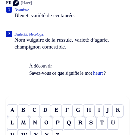
FR
[blavɛ]
1
Botanique.
Bleuet, variété de centaurée.
2
Dialectal.
Mycologie.
Nom vulgaire de la russule, variété d’agaric,
champignon comestible.
À découvrir
Savez-vous ce que signifie le mot
heurt
?
A
B
C
D
E
F
G
H
I
J
K
L
M
N
O
P
Q
R
S
T
U