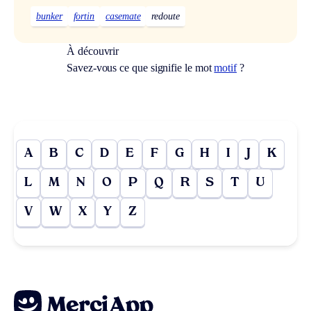
bunker
fortin
casemate
redoute
À découvrir
Savez-vous ce que signifie le mot
motif
?
A
B
C
D
E
F
G
H
I
J
K
L
M
N
O
P
Q
R
S
T
U
V
W
X
Y
Z