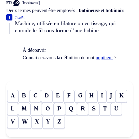
FR
[bɔbinwaʀ]
Deux termes peuvent être employés :
bobineuse
et
bobinoir
.
1
Textile.
Machine, utilisée en filature ou en tissage, qui
enroule le fil sous forme d’une bobine.
À découvrir
Connaissez-vous la définition du mot
pupitreur
?
A
B
C
D
E
F
G
H
I
J
K
L
M
N
O
P
Q
R
S
T
U
V
W
X
Y
Z