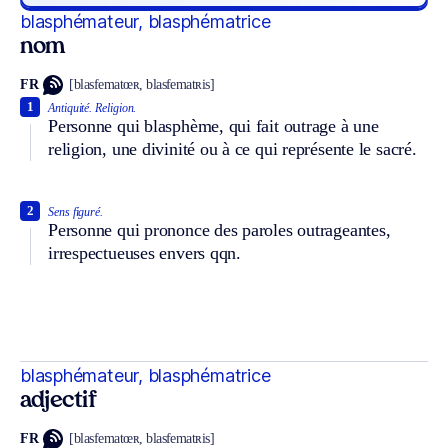
blasphémateur, blasphématrice
nom
FR
[blasfematœʀ, blasfematʀis]
1
Antiquité.
Religion.
Personne qui blasphème, qui fait outrage à une
religion, une divinité ou à ce qui représente le sacré.
2
Sens figuré.
Personne qui prononce des paroles outrageantes,
irrespectueuses envers qqn.
blasphémateur, blasphématrice
adjectif
FR
[blasfematœʀ, blasfematʀis]