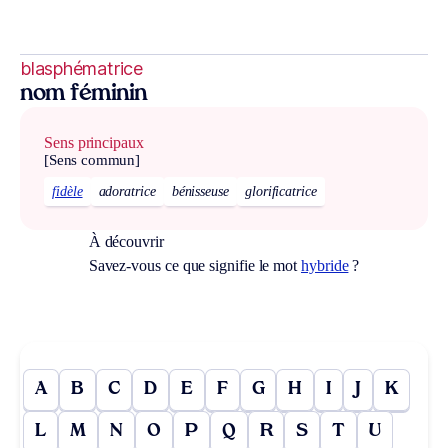
blasphématrice
nom féminin
Sens principaux
[Sens commun]
fidèle
adoratrice
bénisseuse
glorificatrice
À découvrir
Savez-vous ce que signifie le mot
hybride
?
A
B
C
D
E
F
G
H
I
J
K
L
M
N
O
P
Q
R
S
T
U