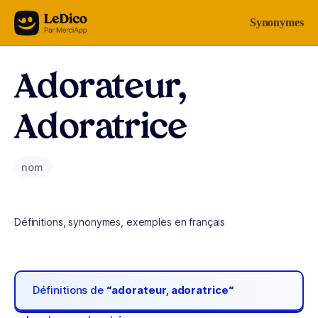
Aller au contenu
Synonymes
Adorateur,
Adoratrice
nom
Définitions, synonymes, exemples en français
Définitions de
“adorateur, adoratrice“