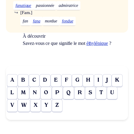
fanatique
passionnée
admiratrice
↪
[Fam.]
fan
fana
mordue
fondue
À découvrir
Savez-vous ce que signifie le mot
éthylénique
?
A
B
C
D
E
F
G
H
I
J
K
L
M
N
O
P
Q
R
S
T
U
V
W
X
Y
Z