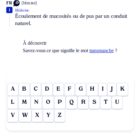
FR
[blenɔʀe]
1
Médecine.
Écoulement de mucosités ou de pus par un conduit
naturel.
À découvrir
Savez-vous ce que signifie le mot
transmanche
?
A
B
C
D
E
F
G
H
I
J
K
L
M
N
O
P
Q
R
S
T
U
V
W
X
Y
Z