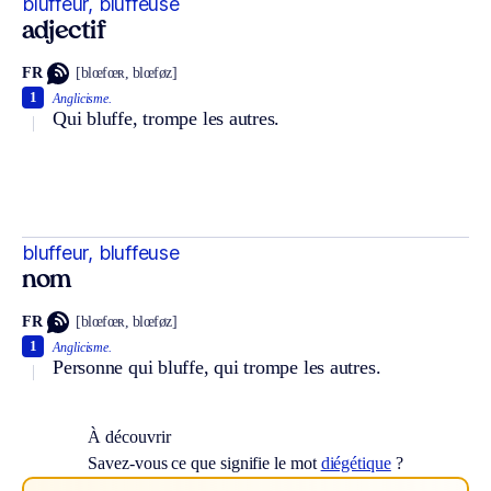
bluffeur, bluffeuse
adjectif
FR
[blœfœʀ, blœføz]
1
Anglicisme.
Qui bluffe, trompe les autres.
bluffeur, bluffeuse
nom
FR
[blœfœʀ, blœføz]
1
Anglicisme.
Personne qui bluffe, qui trompe les autres.
À découvrir
Savez-vous ce que signifie le mot
diégétique
?