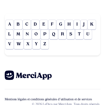
A
B
C
D
E
F
G
H
I
J
K
L
M
N
O
P
Q
R
S
T
U
V
W
X
Y
Z
Mentions légales et conditions générales d’utilisation et de services
© 2026 LeDico par MerciApp. Tous droits réservés.