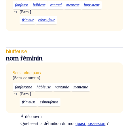
fanfaron
hâbleur
vantard
menteur
imposteur
↪
[Fam.]
frimeur
esbroufeur
bluffeuse
nom féminin
Sens principaux
[Sens commun]
fanfaronne
hâbleuse
vantarde
menteuse
↪
[Fam.]
frimeuse
esbroufeuse
À découvrir
Quelle est la définition du mot
quasi-possession
?