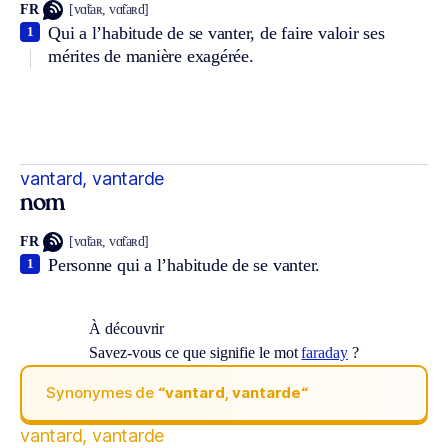
FR
[vɑ̃taʀ, vɑ̃taʀd]
Qui a l’habitude de se vanter, de faire valoir ses
1
mérites de manière exagérée.
vantard, vantarde
nom
FR
[vɑ̃taʀ, vɑ̃taʀd]
Personne qui a l’habitude de se vanter.
1
À découvrir
Savez-vous ce que signifie le mot
faraday
?
Synonymes de
“vantard, vantarde“
vantard, vantarde