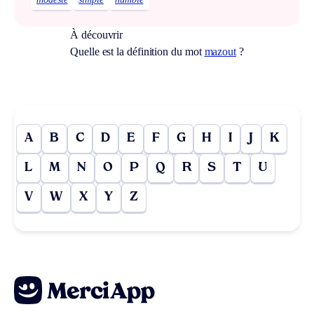
À découvrir
Quelle est la définition du mot
mazout
?
A
B
C
D
E
F
G
H
I
J
K
L
M
N
O
P
Q
R
S
T
U
V
W
X
Y
Z