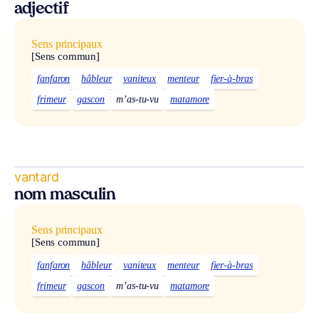
adjectif
Sens principaux
[Sens commun]
fanfaron
hâbleur
vaniteux
menteur
fier-à-bras
frimeur
gascon
m’as-tu-vu
matamore
vantard
nom masculin
Sens principaux
[Sens commun]
fanfaron
hâbleur
vaniteux
menteur
fier-à-bras
frimeur
gascon
m’as-tu-vu
matamore