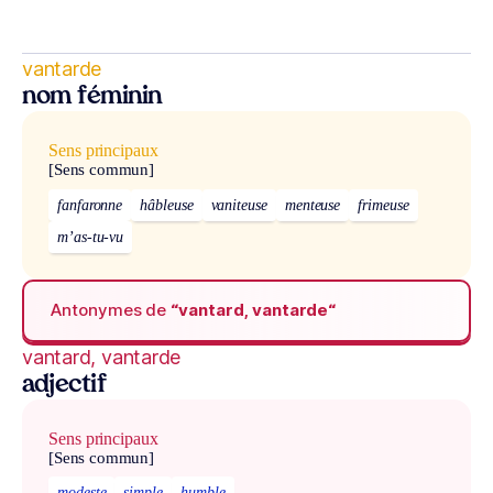
vantarde
nom féminin
Sens principaux
[Sens commun]
fanfaronne
hâbleuse
vaniteuse
menteuse
frimeuse
m’as-tu-vu
Antonymes de
“vantard, vantarde“
vantard, vantarde
adjectif
Sens principaux
[Sens commun]
modeste
simple
humble