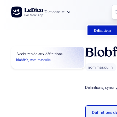
Aller au contenu
Co
Dictionnaire
0
r
Définitions
Blobf
Accès rapide aux définitions
blobfish, nom masculin
nom masculin
Définitions, synon
Définitions 