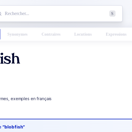
mmencez à chercher un mot dans le dictionnaire :
S
esults found.
Synonymes
Contraires
Locutions
Expressions
ish
ymes, exemples en français
de
“blobfish“