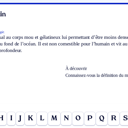
in
gie.
al au corps mou et gélatineux lui permettant d’être moins dense
u fond de l’océan. Il est non comestible pour l’humain et vit au 
profondeur.
À découvrir
Connaissez-vous la définition du 
H
I
J
K
L
M
N
O
P
Q
R
S