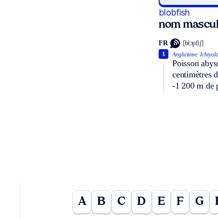
blobfish
nom mascul
FR
[blɔpfiʃ]
1
Anglicisme.
Ichtyolo
Poisson abyss
centimètres d
-1 200 m de 
A
B
C
D
E
F
G