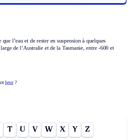
 que l’eau et de rester en suspension à quelques
large de l’Australie et de la Tasmanie, entre -600 et
mot
heur
?
T
U
V
W
X
Y
Z