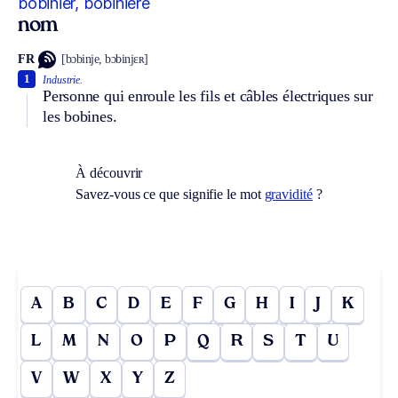
bobinier, bobinière
nom
FR
[bɔbinje, bɔbinjɛʀ]
1
Industrie.
Personne qui enroule les fils et câbles électriques sur
les bobines.
À découvrir
Savez-vous ce que signifie le mot
gravidité
?
A
B
C
D
E
F
G
H
I
J
K
L
M
N
O
P
Q
R
S
T
U
V
W
X
Y
Z