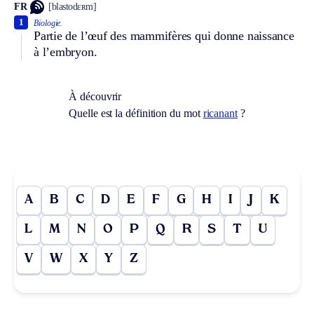
FR
[blastodɛʀm]
1
Biologie.
Partie de l’œuf des mammifères qui donne naissance
à l’embryon.
À découvrir
Quelle est la définition du mot
ricanant
?
A
B
C
D
E
F
G
H
I
J
K
L
M
N
O
P
Q
R
S
T
U
V
W
X
Y
Z