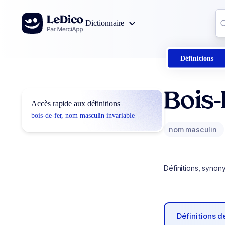
Aller au contenu
Co
Dictionnaire
0
r
Définitions
Bois-
Accès rapide aux définitions
bois-de-fer, nom masculin invariable
nom masculin
Définitions, synon
Définitions 