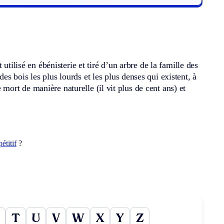
utilisé en ébénisterie et tiré d’un arbre de la famille des
 bois les plus lourds et les plus denses qui existent, à
e mort de manière naturelle (il vit plus de cent ans) et
étitif
?
T
U
V
W
X
Y
Z