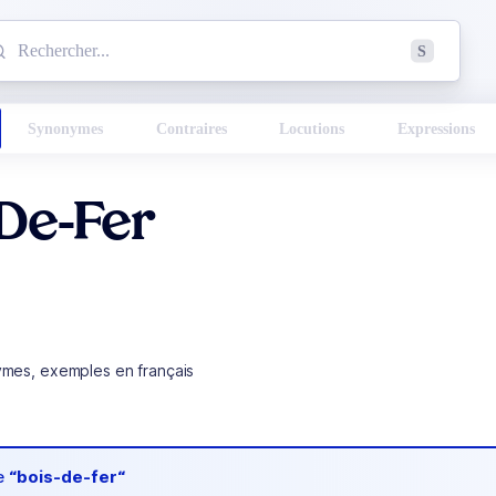
mmencez à chercher un mot dans le dictionnaire :
S
esults found.
Synonymes
Contraires
Locutions
Expressions
De-Fer
ymes, exemples en français
de
“bois-de-fer“