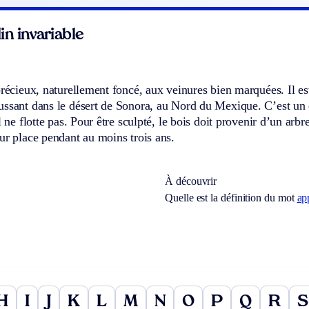
n invariable
précieux, naturellement foncé, aux veinures bien marquées. Il est 
ssant dans le désert de Sonora, au Nord du Mexique. C’est un des
l ne flotte pas. Pour être sculpté, le bois doit provenir d’un arbr
ur place pendant au moins trois ans.
À découvrir
Quelle est la définition du mot
app
H
I
J
K
L
M
N
O
P
Q
R
S