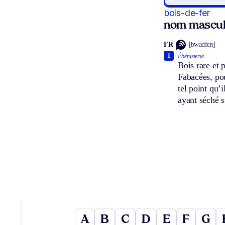
bois-de-fer
nom masculi
FR
[bwadfɛʀ]
1
Ébénisterie.
Bois rare et 
Fabacées, pou
tel point qu’i
ayant séché s
A
B
C
D
E
F
G